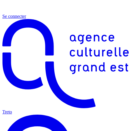
Se connecter
Treto