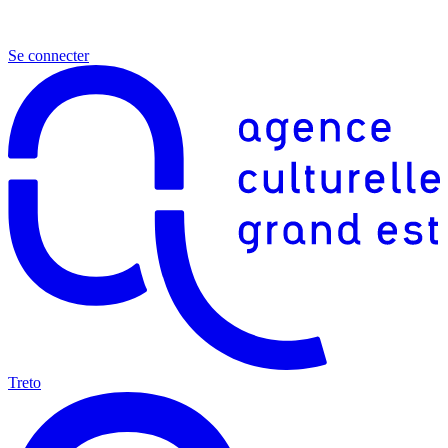
Se connecter
Treto